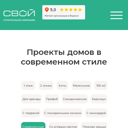
Проекты домов в
современном стиле
+7 (812) 611-24-42
812) 200-25-57
Санкт-Петербург,
esign District DAA
1 этаж
2 этажа
Хиты
Маленькие
100 м2
Для аренды
Префаб
Скандинавские
Барнхаус
С террасой
С панорамными окнами
С мансардой
Современные
Со вторым светом
Плоская крыша