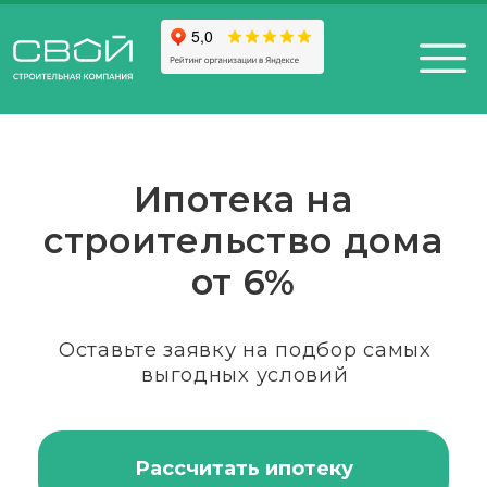
Ипотека на
строительство дома
от 6%
+7 (812) 611-24-42
812) 200-25-57
Санкт-Петербург,
Оставьте заявку на подбор самых
esign District DAA
выгодных условий
Рассчитать ипотеку