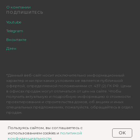
О компании
ПОДПИШИТЕСЬ
Youtube
Telegram
Вконтакте
Дзен
*Данный веб-сайт носит исключительно информационный
характер и ни при каких условиях не является публичной
офертой, определяемой положениями ст. 437 (2) ГК РФ. Цены
в офисах продаж могут отличаться от цен на сайте. Чтобы
получить актуальную и подробную информацию о стоимости
проектирования и строительства домов, об акциях и иных
специальных предложениях, пожалуйста, обращайтесь в отдел
продаж.
Пользуясь сайтом, вы соглашаетесь с
OK
использованием cookies и
политикой
конфиденциальности
.