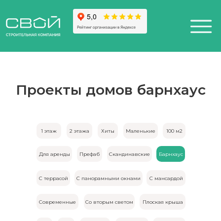
Проекты домов барнхаус
+7 (812) 611-24-42
812) 200-25-57
Санкт-Петербург,
esign District DAA
1 этаж
2 этажа
Хиты
Маленькие
100 м2
Для аренды
Префаб
Скандинавские
Барнхаус
С террасой
С панорамными окнами
С мансардой
Современные
Со вторым светом
Плоская крыша