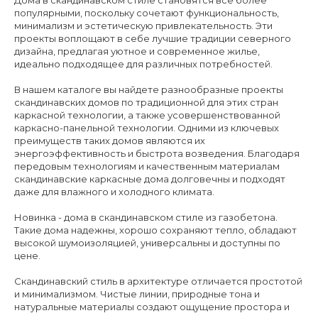
Дома в скандинавском стиле становятся все более
популярными, поскольку сочетают функциональность,
минимализм и эстетическую привлекательность. Эти
проекты воплощают в себе лучшие традиции северного
дизайна, предлагая уютное и современное жилье,
идеально подходящее для различных потребностей.
В нашем каталоге вы найдете разнообразные проекты
скандинавских домов по традиционной для этих стран
каркасной технологии, а также усовершенствованной
каркасно-панельной технологии. Одними из ключевых
преимуществ таких домов являются их
энергоэффективность и быстрота возведения. Благодаря
передовым технологиям и качественным материалам
скандинавские каркасные дома долговечны и подходят
даже для влажного и холодного климата.
Новинка - дома в скандинавском стиле из газобетона.
Такие дома надежны, хорошо сохраняют тепло, обладают
высокой шумоизоляцией, универсальны и доступны по
цене.
Скандинавский стиль в архитектуре отличается простотой
и минимализмом. Чистые линии, природные тона и
натуральные материалы создают ощущение простора и