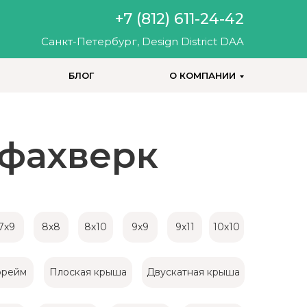
+7 (812) 611-24-42
Санкт-Петербург, Design District DAA
БЛОГ
О КОМПАНИИ
 фахверк
+7 (812) 200-25-57
7х9
8х8
8х10
9х9
9х11
10х10
рейм
Плоская крыша
Двускатная крыша