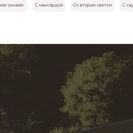
ыми окнами
С мансардой
Со вторым светом
С са