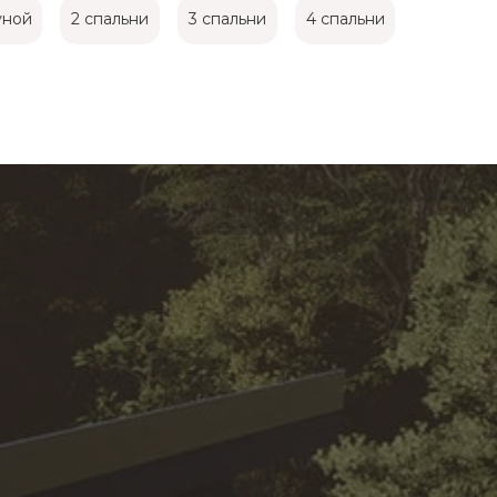
уной
2 спальни
3 спальни
4 спальни