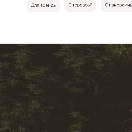
С террасой
С панорамн
Для аренды