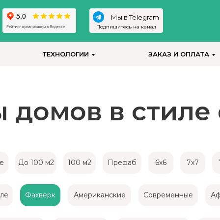
Мы в Telegram
Подпишитесь на канал
ТЕХНОЛОГИИ
ЗАКАЗ И ОПЛАТА
 домов в стиле
е
До 100 м2
100 м2
Префаб
6х6
7х7
ле
Фахверк
Американские
Современные
Аф