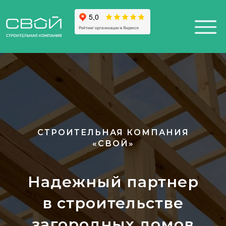
+7 (812) 611-24-42
812) 200-25-57
Санкт-Петербург,
esign District DAA
СТРОИТЕЛЬНАЯ КОМПАНИЯ
«СВОЙ»
Надежный партнер
в строительстве
загородных домов