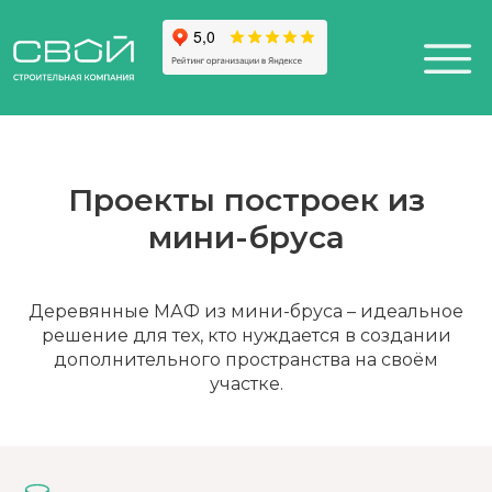
Проекты построек из
мини-бруса
+7 (812) 611-24-42
812) 200-25-57
Санкт-Петербург,
esign District DAA
Деревянные МАФ из мини-бруса – идеальное
решение для тех, кто нуждается в создании
дополнительного пространства на своём
участке.