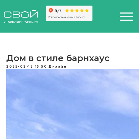
Дом в стиле барнхаус
+7 (812) 611-24-42
+7 (812) 611-24-42
2025-02-12 15:50
Дизайн
812) 200-25-57
812) 200-25-57
Санкт-Петербург,
esign District DAA