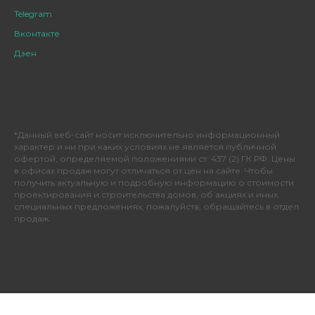
Telegram
Вконтакте
Дзен
*Данный веб-сайт носит исключительно информационный
характер и ни при каких условиях не является публичной
офертой, определяемой положениями ст. 437 (2) ГК РФ. Цены
в офисах продаж могут отличаться от цен на сайте. Чтобы
получить актуальную и подробную информацию о стоимости
проектирования и строительства домов, об акциях и иных
специальных предложениях, пожалуйста, обращайтесь в отдел
продаж.