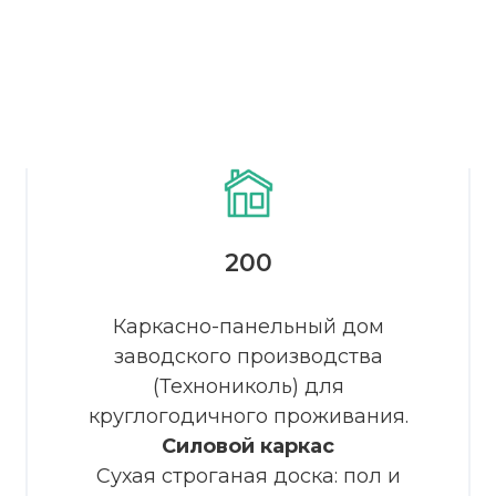
200
Доработаем планировк
этого проекта бесплатно
Каркасно-панельный дом
заводского производства
(Технониколь) для
круглогодичного проживания.
Силовой каркас
Сухая строганая доска: пол и