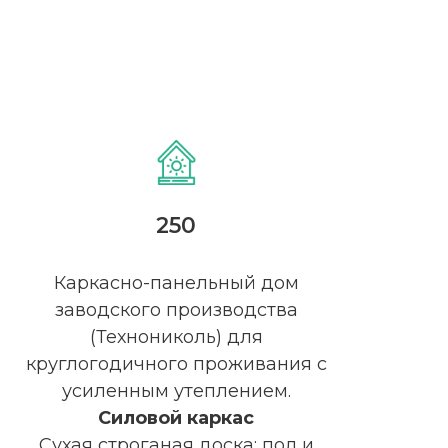
250
у
!
Каркасно-панельный дом
заводского производства
(Технониколь) для
круглогодичного проживания с
усиленным утеплением.
Силовой каркас
Сухая строганая доска: пол и