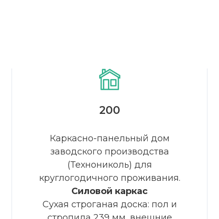
200
Доработаем планировк
этого проекта бесплатно
Каркасно-панельный дом
заводского производства
(Технониколь) для
круглогодичного проживания.
Силовой каркас
Сухая строганая доска: пол и
стропила 239 мм, внешние