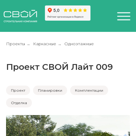
Проекты
Каркасные
Одноэтажные
→
→
Проект СВОЙ Лайт 009
+7 (812) 611-24-42
812) 200-25-57
Санкт-Петербург,
esign District DAA
Проект
Планировки
Комплектации
Отделка