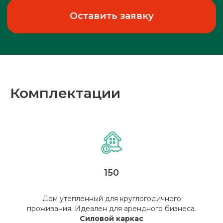
Рассчит
смету
Б
Рассчитаем для вас
Комплектации
индивидуальную смету!
Оставить заявку
150
Дом утепленный для круглогодичного
проживания. Идеален для арендного бизнеса.
Силовой каркас