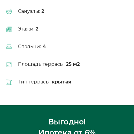
Санузлы:
2
Рассчитать ипотеку
Этажи:
2
Спальни:
4
Площадь террасы:
25 м2
Тип террасы:
крытая
Измен
планиро
Б