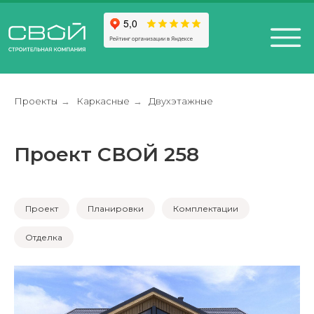
Проекты
Каркасные
Двухэтажные
→
→
Проект СВОЙ 258
+7 (812) 611-24-42
812) 200-25-57
Санкт-Петербург,
esign District DAA
Проект
Планировки
Комплектации
Отделка