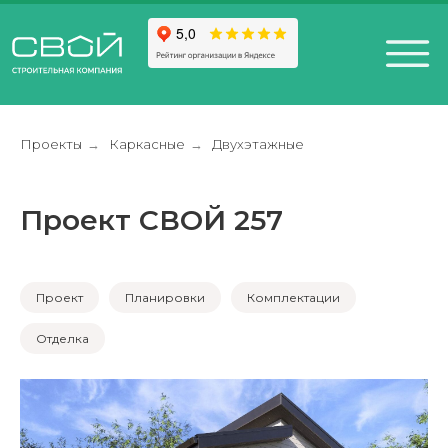
Проекты
Каркасные
Двухэтажные
→
→
Проект СВОЙ 257
+7 (812) 611-24-42
812) 200-25-57
Санкт-Петербург,
esign District DAA
Проект
Планировки
Комплектации
Отделка