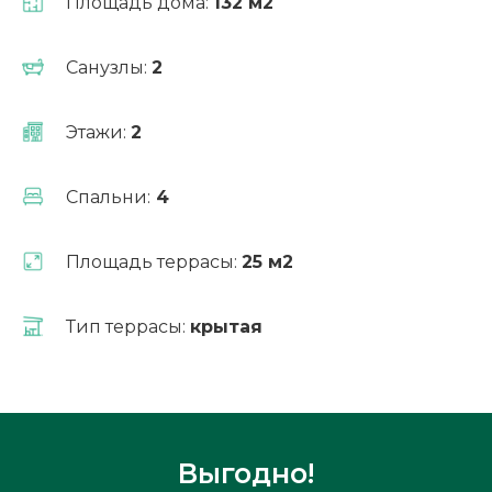
Площадь дома:
132 м2
Санузлы:
2
Рассчитать ипотеку
Этажи:
2
Спальни:
4
Площадь террасы:
25 м2
Тип террасы:
крытая
Измен
планиро