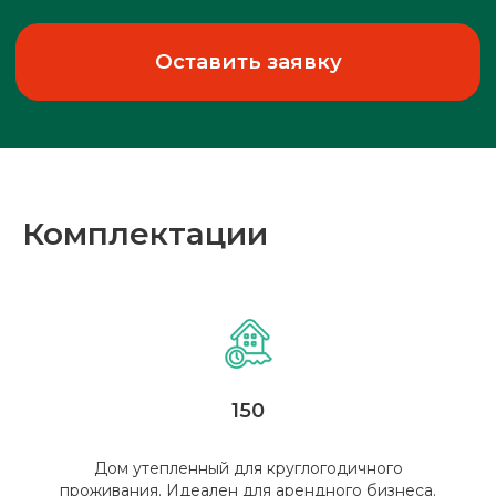
Рассчит
смету
Б
Рассчитаем для вас
Комплектации
индивидуальную смету!
Оставить заявку
150
Дом утепленный для круглогодичного
проживания. Идеален для арендного бизнеса.