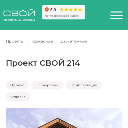
Проекты
Каркасные
Двухэтажные
→
→
Проект СВОЙ 214
+7 (812) 611-24-42
812) 200-25-57
Санкт-Петербург,
esign District DAA
Проект
Планировки
Комплектации
Отделка