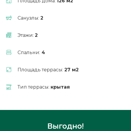
Площадь дома:
126 м2
Санузлы:
2
Рассчитать ипотеку
Этажи:
2
Спальни:
4
Площадь террасы:
27 м2
Тип террасы:
крытая
Измен
планиро