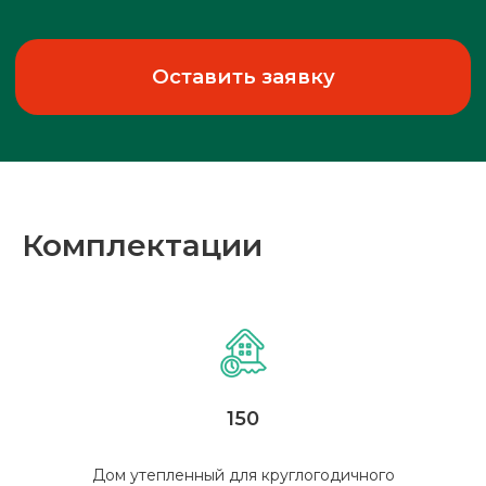
Рассчит
смету
Б
Рассчитаем для вас
Комплектации
индивидуальную смету!
Оставить заявку
150
Дом утепленный для круглогодичного