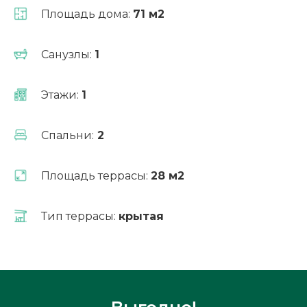
Площадь дома:
71 м2
Санузлы:
1
Рассчитать ипотеку
Этажи:
1
Спальни:
2
Площадь террасы:
28 м2
Тип террасы:
крытая
Измен
планиро