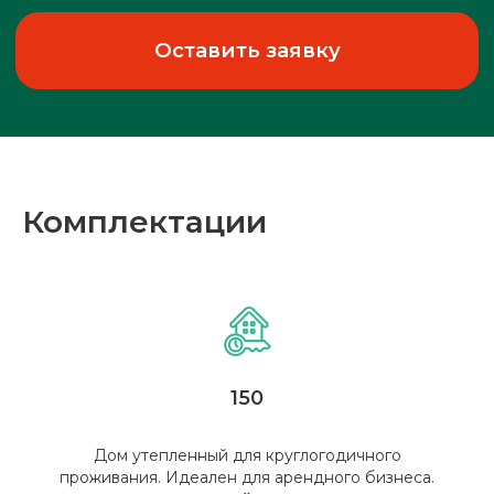
Рассчит
смету
Б
Рассчитаем для вас
Комплектации
индивидуальную смету!
Оставить заявку
150
Дом утепленный для круглогодичного
проживания. Идеален для арендного бизнеса.