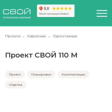
Проекты
Каркасные
Одноэтажные
→
→
Проект СВОЙ 110 M
+7 (812) 611-24-42
812) 200-25-57
Санкт-Петербург,
esign District DAA
Проект
Планировки
Комплектации
Отделка