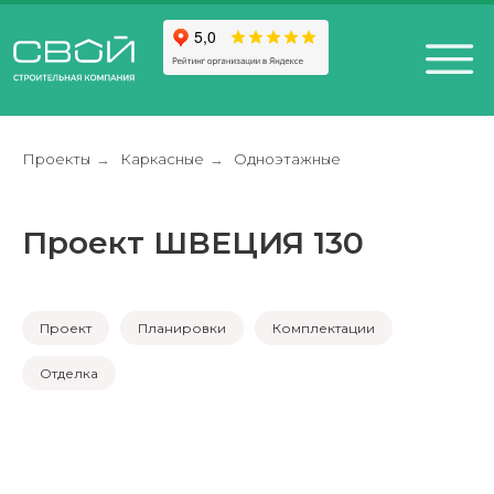
Проекты
Каркасные
Одноэтажные
→
→
Проект ШВЕЦИЯ 130
+7 (812) 611-24-42
812) 200-25-57
Санкт-Петербург,
esign District DAA
Проект
Планировки
Комплектации
Отделка