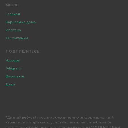
МЕНЮ
Главная
Каркасные дома
Ипотека
О компании
ПОДПИШИТЕСЬ
Youtube
Telegram
Вконтакте
Дзен
*Данный веб-сайт носит исключительно информационный
характер и ни при каких условиях не является публичной
офертой, определяемой положениями ст. 437 (2) ГК РФ. Цены