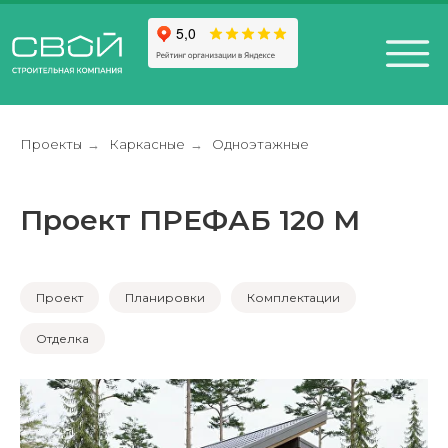
Проекты
Каркасные
Одноэтажные
→
→
Проект ПРЕФАБ 120 M
+7 (812) 611-24-42
812) 200-25-57
Санкт-Петербург,
esign District DAA
Проект
Планировки
Комплектации
Отделка