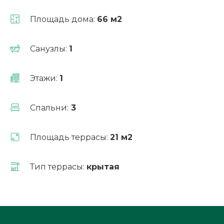
Площадь дома:
66 м2
Рассчитать ипотеку
Санузлы:
1
Этажи:
1
Спальни:
3
Площадь террасы:
21 м2
Тип террасы:
крытая
Измен
планиро