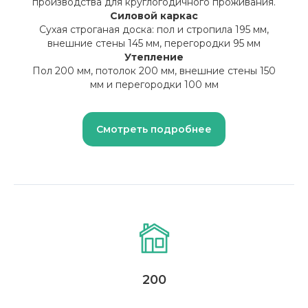
производства для круглогодичного проживания.
Силовой каркас
Сухая строганая доска: пол и стропила 195 мм,
Б
Рассчитаем для вас
внешние стены 145 мм, перегородки 95 мм
индивидуальную смету!
Утепление
Пол 200 мм, потолок 200 мм, внешние стены 150
мм и перегородки 100 мм
Смотреть подробнее
Оставить заявку
200