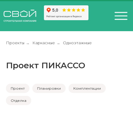
Проекты
Каркасные
Одноэтажные
→
→
Проект ПИКАССО
+7 (812) 611-24-42
812) 200-25-57
Санкт-Петербург,
esign District DAA
Проект
Планировки
Комплектации
Отделка