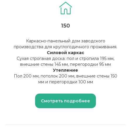
150
Каркасно-панельный дом заводского
производства для круглогодичного проживания.
Рассчит
Силовой каркас
Сухая строганая доска: пол и стропила 195 мм,
смету
внешние стены 145 мм, перегородки 95 мм
Утепление
Пол 200 мм, потолок 200 мм, внешние стены 150
мм и перегородки 100 мм
Б
Рассчитаем для вас
индивидуальную смету!
Смотреть подробнее
Оставить заявку