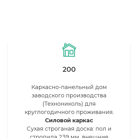
200
Доработаем планировк
этого проекта бесплатно
Каркасно-панельный дом
заводского производства
(Технониколь) для
круглогодичного проживания.
Силовой каркас
Сухая строганая доска: пол и
стропила 239 мм, внешние