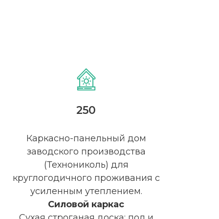
250
у
!
Каркасно-панельный дом
заводского производства
(Технониколь) для
круглогодичного проживания с
усиленным утеплением.
Силовой каркас
Сухая строганая доска: пол и