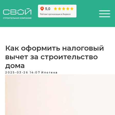
Как оформить налоговый
вычет за строительство
+7 (812) 611-24-42
+7 (812) 611-24-42
812) 200-25-57
812) 200-25-57
Санкт-Петербург,
esign District DAA
дома
2025-03-26 14:07
Ипотека