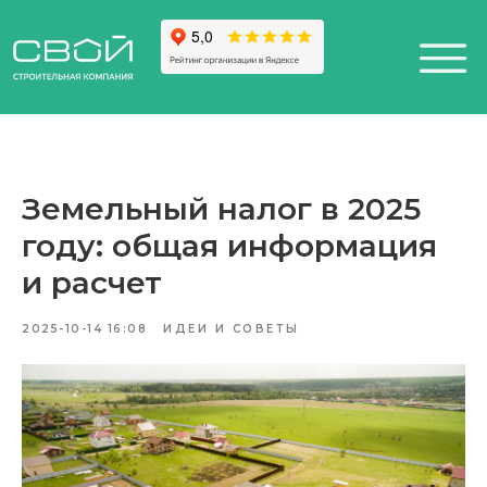
Земельный налог в 2025
+7 (812) 611-24-42
+7 (812) 611-24-42
году: общая информация
812) 200-25-57
812) 200-25-57
Санкт-Петербург,
esign District DAA
и расчет
2025-10-14 16:08
ИДЕИ И СОВЕТЫ