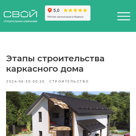
Этапы строительства
+7 (812) 611-24-42
+7 (812) 611-24-42
каркасного дома
812) 200-25-57
812) 200-25-57
Санкт-Петербург,
esign District DAA
2024-06-30 00:26
СТРОИТЕЛЬСТВО