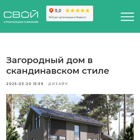
Загородный дом в
+7 (812) 611-24-42
+7 (812) 611-24-42
скандинавском стиле
812) 200-25-57
812) 200-25-57
Санкт-Петербург,
esign District DAA
2025-03-20 15:59
ДИЗАЙН